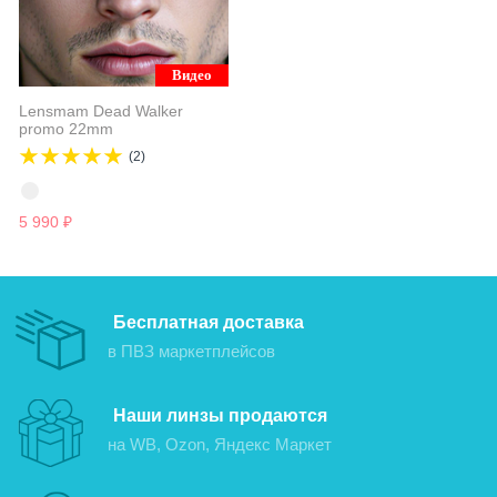
Видео
Lensmam Dead Walker
promo 22mm
(2)
5 990
₽
Бесплатная доставка
в ПВЗ маркетплейсов
Наши линзы продаются
на WB, Ozon, Яндекс Маркет