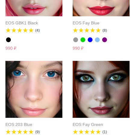
EOS GBK1 Black
EOS Fay Blue
(4)
(8)
990
₽
990
₽
EOS 203 Blue
EOS Fay Green
(9)
(1)