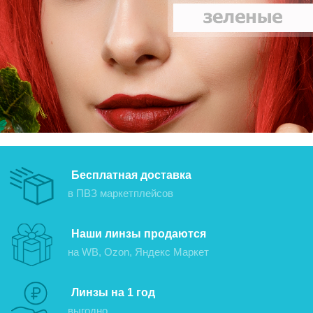
Бесплатная доставка
в ПВЗ маркетплейсов
Наши линзы продаются
на WB, Ozon, Яндекс Маркет
Линзы на 1 год
выгодно