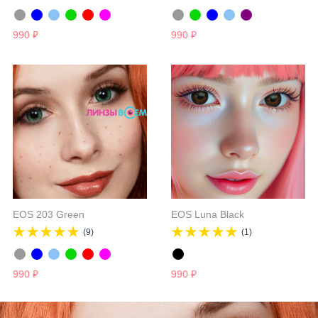
990
₽
990
₽
EOS 203 Green
EOS Luna Black
(9)
(1)
990
₽
990
₽