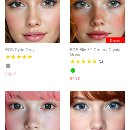
Видео
EOS Ryrie Grаy
EOS Blin 3T Green / Crystal
Green
(1)
990
₽
990
₽