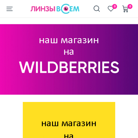
+7 (911) 944-90-10
0
0